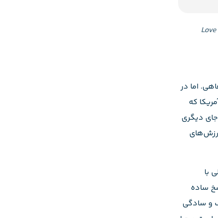
Love
هی. اما در
ریکا که
 جای دیگری
ارزش‌های
 با
سخ ساده
گ و سادگی